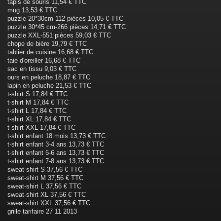
tapis de souris 11,54 € TTC
mug 13,53 € TTC
puzzle 20*30cm‐112 pièces 10,05 € TTC
puzzle 30*45 cm‐266 pièces 14,71 € TTC
puzzle XXL‐551 pièces 59,03 € TTC
chope de bière 19,79 € TTC
tablier de cuisine 16,68 € TTC
taie d'oreiller 16,68 € TTC
sac en tissu 9,03 € TTC
ours en peluche 18,87 € TTC
lapin en peluche 21,53 € TTC
t‐shirt S 17,84 € TTC
t‐shirt M 17,84 € TTC
t‐shirt L 17,84 € TTC
t‐shirt XL 17,84 € TTC
t‐shirt XXL 17,84 € TTC
t‐shirt enfant 18 mois 13,73 € TTC
t‐shirt enfant 3‐4 ans 13,73 € TTC
t‐shirt enfant 5‐6 ans 13,73 € TTC
t‐shirt enfant 7‐8 ans 13,73 € TTC
sweat‐shirt S 37,56 € TTC
sweat‐shirt M 37,56 € TTC
sweat‐shirt L 37,56 € TTC
sweat‐shirt XL 37,56 € TTC
sweat‐shirt XXL 37,56 € TTC
grille tarifaire 27 11 2013